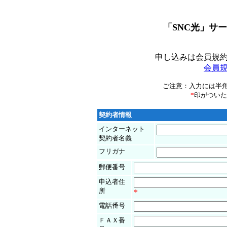
「SNC光」サ
申し込みは会員規
会員
ご注意：入力には半
*
印がついた
契約者情報
インターネット
契約者名義
フリガナ
郵便番号
申込者住
所
*
電話番号
ＦＡＸ番